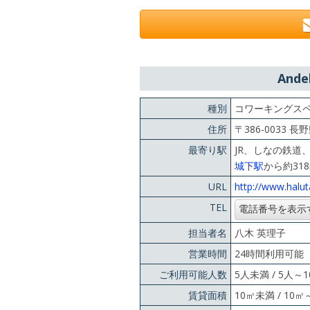
And
種別
コワーキングス
住所
〒386-0033 
最寄り駅
JR、しなの鉄道
城下駅
から約31
URL
http://www.haluta
TEL
担当者名
八木 英理子
営業時間
24時間利用可能
ご利用可能人数
5人未満 / 5人～
賃貸面積
10㎡未満 / 10㎡