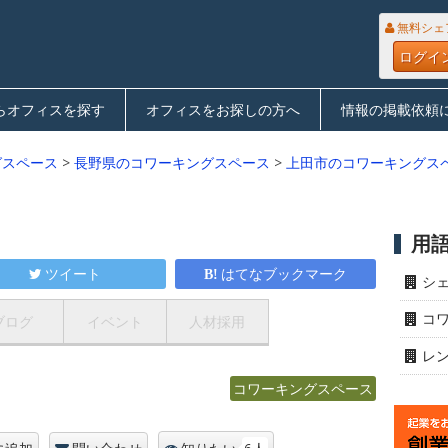
無料シェ
ログイ
らオフィスを探す
オフィスをお探しの方へ
情報の掲載依頼
グスペース
>
長野県のコワーキングスペース
>
上田市のコワーキングス
用
ツイート
はてなブックマーク
シ
コ
ブログ
イベント
人材採用
レ
コワーキングスペース