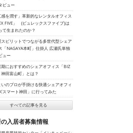
タビュー
五感を潤す」革新的なレンタルオフィス
EX FIVE」 (ビュレックスファイブ)は
って生まれたのか？
屋スピリットでつながる多世代型シェア
ス「NAGAYA本町」仕掛人 広瀬氏単独
ビュー
業期におすすめのシェアオフィス「BIZ
T 神田富山町」とは？
まいのプロが手掛ける快適シェアオフィ
ズスマート神田」に行ってみた
すべての記事を見る
新の入居者募集情報
梨県産業技術センター「インキュベーシ