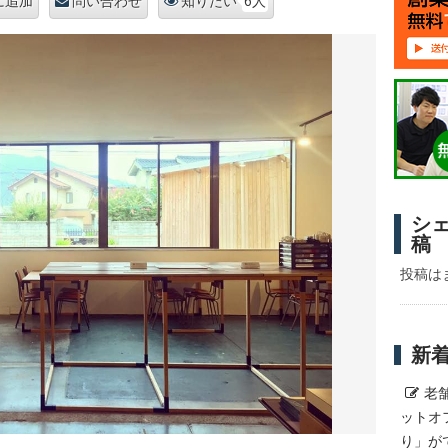
6人
に追加
問い合わせ
知りたい
シ
稿
投稿は
新
老
ットオ
り」が