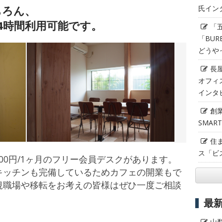
ちろん、
氏イン
4時間利用可能です。
「
「BUR
どうや
長
オフィ
インタ
創
SMAR
住
ス「ビ
000円/1ヶ月のフリー会員デスクがあります。
キッチンも完備しているためカフェの開業もで
規職場や移転をお考えの皆様はぜひ一度ご相談
最
山