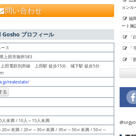
ョンル
問い合わせ
福
ート施
el Gosho プロフィール
「
ペース
「
長野県上田市御所583
「
、上田電鉄別所線 上田駅 徒歩15分、城下駅 徒歩5分
8m
.jp/realestate/
10人未満 / 10人～15人未満
@sogy
～20㎡未満 / 20㎡～30㎡未満 / 30㎡～50㎡未満 / 50㎡～