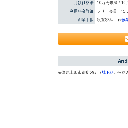
月額価格帯
10万円未満 / 1
利用料金詳細
フリー会員：15,
創業手帳
設置済み (※
創
An
長野県上田市御所583 （
城下駅
から約3