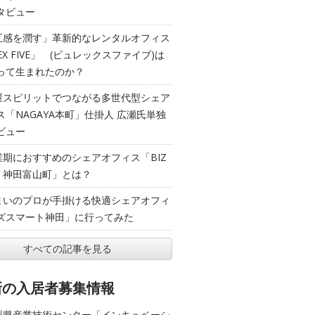
タビュー
五感を潤す」革新的なレンタルオフィス
EX FIVE」 (ビュレックスファイブ)は
って生まれたのか？
屋スピリットでつながる多世代型シェア
ス「NAGAYA本町」仕掛人 広瀬氏単独
ビュー
業期におすすめのシェアオフィス「BIZ
T 神田富山町」とは？
まいのプロが手掛ける快適シェアオフィ
ズスマート神田」に行ってみた
すべての記事を見る
新の入居者募集情報
梨県産業技術センター「インキュベーシ