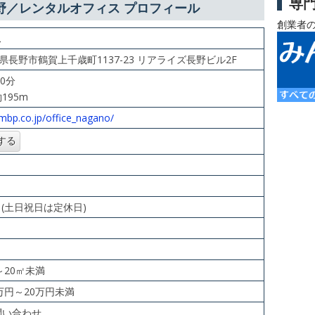
専
野／レンタルオフィス プロフィール
創業者
ス
長野県長野市鶴賀上千歳町1137-23 リアライズ長野ビル2F
10分
195m
mbp.co.jp/office_nagano/
:30 (土日祝日は定休日)
㎡～20㎡未満
0万円～20万円未満
問い合わせ