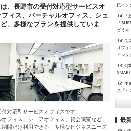
」は、長野市の受付対応型サービスオ
氏イン
オフィス、バーチャルオフィス、シェ
「
など、多様なプランを提供していま
「BUR
どうや
長
オフィ
インタ
創
SMAR
住
ス「ビ
受付対応型サービスオフィスです。
ルオフィス、シェアオフィス、貸会議室など、
最
な期間だけ利用できる、多様なビジネスニーズ
山