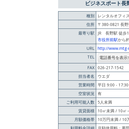
ビジネスポート長
種別
レンタルオフィ
住所
〒380-0821 
最寄り駅
JR 長野駅 徒歩
市役所前駅
から約
URL
http://www.mtg-
TEL
FAX
026-217-1542
担当者名
ウエダ
営業時間
平日 9:00 - 17
空室状況
有
ご利用可能人数
5人未満
賃貸面積
10㎡未満 / 10
月額価格帯
10万円未満 / 1
利用料金詳細
月額使用料：要