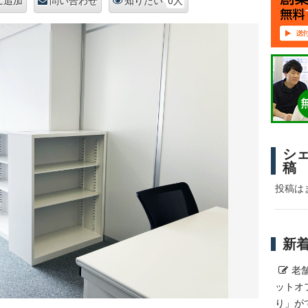
0人
に追加
問い合わせ
知りたい
シ
稿
投稿は
新
老
ットオ
り」が