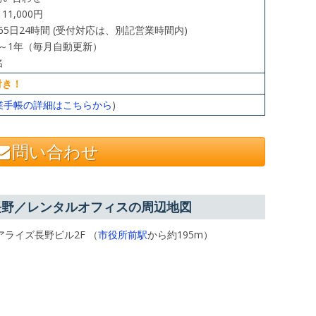
1,000円
5日24時間 (受付対応は、別記営業時間内)
～1年（毎月自動更新）
名
付き！
業手帳の詳細はこちらから
)
問い合わせ
長野／レンタルオフィスの周辺地図
アライズ長野ビル2F （
市役所前駅
から約195m）