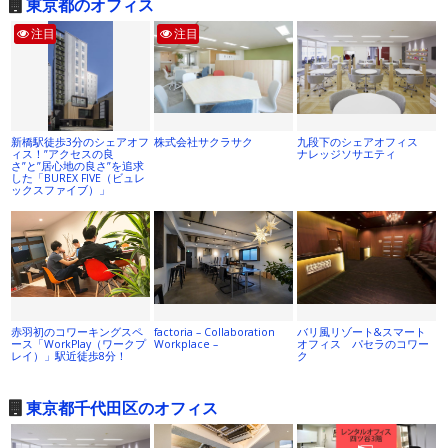
東京都のオフィス
注目
注目
新橋駅徒歩3分のシェアオフ
株式会社サクラサク
九段下のシェアオフィス
ィス！”アクセスの良
ナレッジソサエティ
さ”と”居心地の良さ”を追求
した「BUREX FIVE（ビュレ
ックスファイブ）」
赤羽初のコワーキングスペ
factoria – Collaboration
バリ風リゾート&スマート
ース「WorkPlay（ワークプ
Workplace –
オフィス パセラのコワー
レイ）」駅近徒歩8分！
ク
東京都千代田区のオフィス