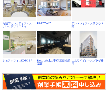
九段下のシェアオフィス
HIVE TOKYO
アントレオフィス四ツ谷３
ナレッジソサエティ
階
シェアオフィスKOTO-BA
Nest-Lab北大手町(三菱地所
エムワイビジネスプラザ神
運営)
田