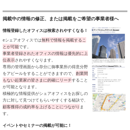
掲載中の情報の修正、または掲載をご希望の事業者様へ
情報登録したオフィスは検索されやすくなる！
eシェアオフィスでは
無料
で情報を掲載するこ
とが可能
です。
事業者登録されたオフィスの情報は
優先的に上
位表示
されやすくなります。
専用の管理画面から存分に御事業所の得意分野
をアピールをすることができますので、
創業間
もない起業家の皆さまに的確にリーチ
すること
が可能となります。
積極的な情報提供がシェアオフィスをお探しの
方に対して見つけてもらいやすくする秘訣で、
顧客獲得の成約率を上げることにつながり
ま
す。
イベントやセミナーの掲載が可能に！