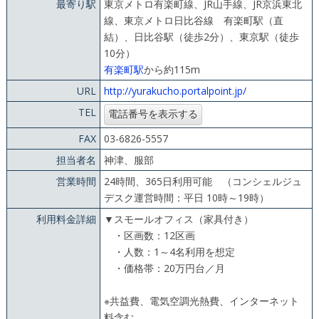
最寄り駅
東京メトロ有楽町線、JR山手線、JR京浜東北
線、東京メトロ日比谷線 有楽町駅（直
結）、日比谷駅（徒歩2分）、東京駅（徒歩
10分）
有楽町駅
から約115m
URL
http://yurakucho.portalpoint.jp/
TEL
FAX
03-6826-5557
担当者名
神津、服部
営業時間
24時間、365日利用可能 （コンシェルジュ
デスク運営時間：平日 10時～19時）
利用料金詳細
▼スモールオフィス（家具付き）
・区画数：12区画
・人数：1～4名利用を想定
・価格帯：20万円台／月
※共益費、電気空調光熱費、インターネット
料含む。