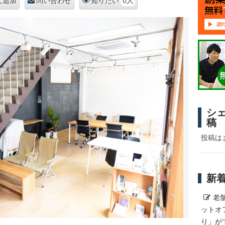
0人
に追加
問い合わせ
知りたい
シ
稿
投稿は
新
老
ットオ
り」が