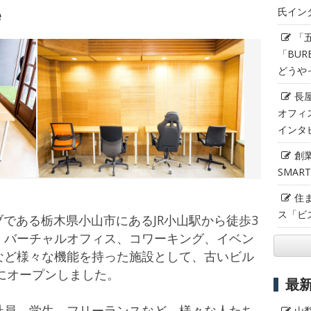
e
氏イン
「
「BUR
どうや
長
オフィ
インタ
創
SMAR
住
ス「ビ
ブである栃木県小山市にあるJR小山駅から徒歩3
、バーチャルオフィス、コワーキング、イベン
など様々な機能を持った施設として、古いビル
年にオープンしました。
最
社員、学生、フリーランスなど、様々な人たち
山