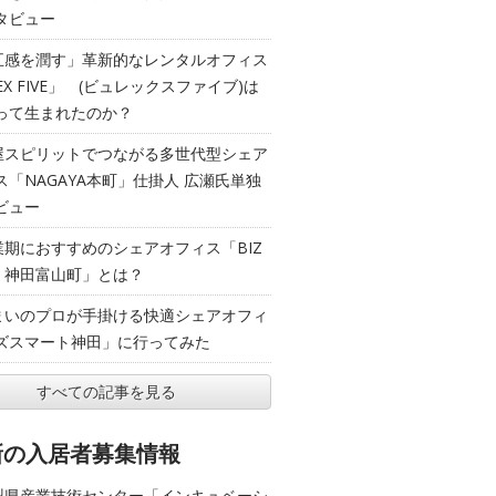
タビュー
五感を潤す」革新的なレンタルオフィス
EX FIVE」 (ビュレックスファイブ)は
って生まれたのか？
屋スピリットでつながる多世代型シェア
ス「NAGAYA本町」仕掛人 広瀬氏単独
ビュー
業期におすすめのシェアオフィス「BIZ
T 神田富山町」とは？
まいのプロが手掛ける快適シェアオフィ
ズスマート神田」に行ってみた
すべての記事を見る
新の入居者募集情報
梨県産業技術センター「インキュベーシ