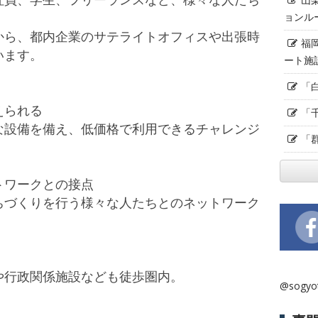
ョンル
から、都内企業のサテライトオフィスや出張時
福
います。
ート施
「
えられる
「
な設備を備え、低価格で利用できるチャレンジ
「
トワークとの接点
ちづくりを行う様々な人たちとのネットワーク
や行政関係施設なども徒歩圏内。
@sogy