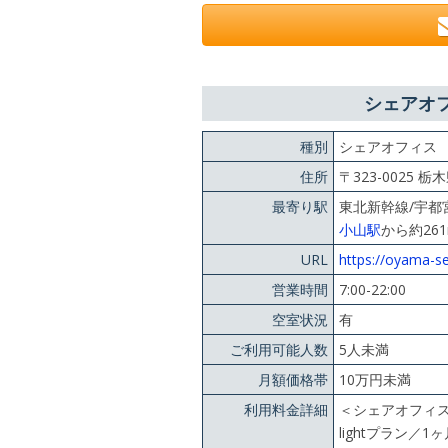
シェアオフ
種別
シェアオフィス
住所
〒323-0025 栃
最寄り駅
東北新幹線/宇都宮
小山駅
から約26
URL
https://oyama-s
営業時間
7:00-22:00
空室状況
有
ご利用可能人数
5人未満
月額価格帯
10万円未満
利用料金詳細
＜シェアオフィ
lightプラン／1ヶ