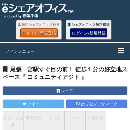
無料シェアオフィス検索
シェアオフィス無料掲載
ログイン/新規登録
ログイン/新規登録
メインメニュー
尾張一宮駅すぐ目の前！ 徒歩１分の好立地ス
ペース『 コミュニティアジト 』
シェア
ツイート
はてなブックマーク
スタッフ紹
事例紹介
ブログ
イベント
人材採用
介