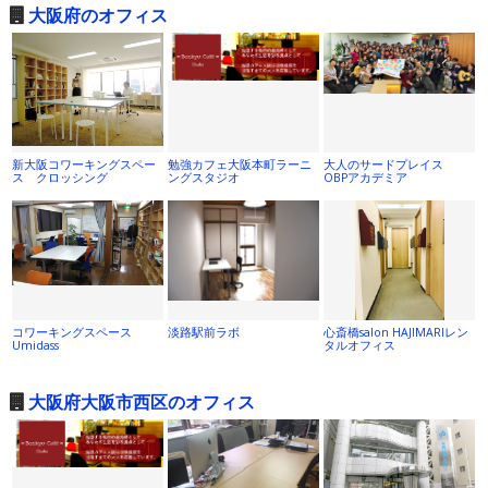
大阪府のオフィス
新大阪コワーキングスペー
勉強カフェ大阪本町ラーニ
大人のサードプレイス
ス クロッシング
ングスタジオ
OBPアカデミア
コワーキングスペース
淡路駅前ラボ
心斎橋salon HAJIMARIレン
Umidass
タルオフィス
大阪府大阪市西区のオフィス