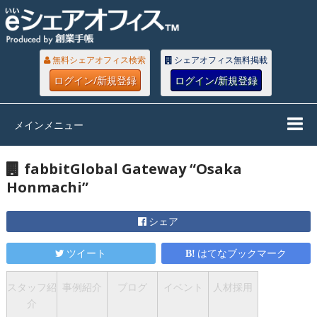
無料シェアオフィス検索
シェアオフィス無料掲載
ログイン/新規登録
ログイン/新規登録
メインメニュー
fabbitGlobal Gateway “Osaka
Honmachi”
シェア
ツイート
はてなブックマーク
スタッフ紹
事例紹介
ブログ
イベント
人材採用
介