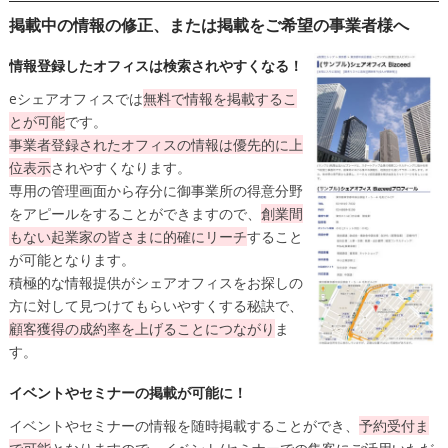
掲載中の情報の修正、または掲載をご希望の事業者様へ
情報登録したオフィスは検索されやすくなる！
eシェアオフィスでは
無料
で情報を掲載するこ
とが可能
です。
事業者登録されたオフィスの情報は
優先的に上
位表示
されやすくなります。
専用の管理画面から存分に御事業所の得意分野
をアピールをすることができますので、
創業間
もない起業家の皆さまに的確にリーチ
すること
が可能となります。
積極的な情報提供がシェアオフィスをお探しの
方に対して見つけてもらいやすくする秘訣で、
顧客獲得の成約率を上げることにつながり
ま
す。
イベントやセミナーの掲載が可能に！
イベントやセミナーの情報を随時掲載することができ、
予約受付ま